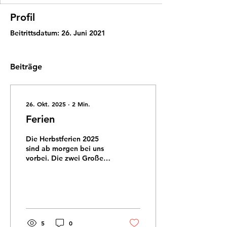
Profil
Beitrittsdatum: 26. Juni 2021
Beiträge
26. Okt. 2025
∙
2
Min.
Ferien
Die Herbstferien 2025
sind ab morgen bei uns
vorbei. Die zwei Großen
gehen endlich wieder in
die Schule, die wilden
Hilde in den Kiga und
Schnöfried ab Dienstag
wieder zur Tagesmutter.
Halleluja! Dieses Jahr war
5
0
ja alles noch easy, ich war