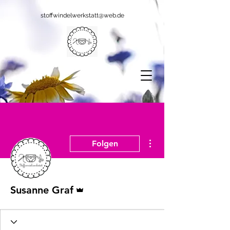
stoffwindelwerkstatt@web.de
Weitere Optionen
Folgen
Administrator
Susanne Graf