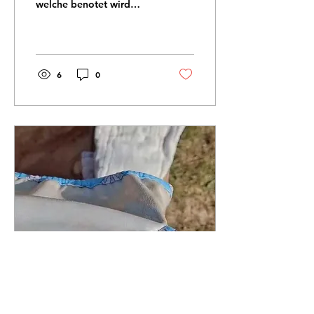
welche benotet wird
geschrieben. Wir haben
geübt, gerechnet,
gesprochen, gezeigt. Sie
kam...
6
0
6. Okt. 2025
∙
1
Min.