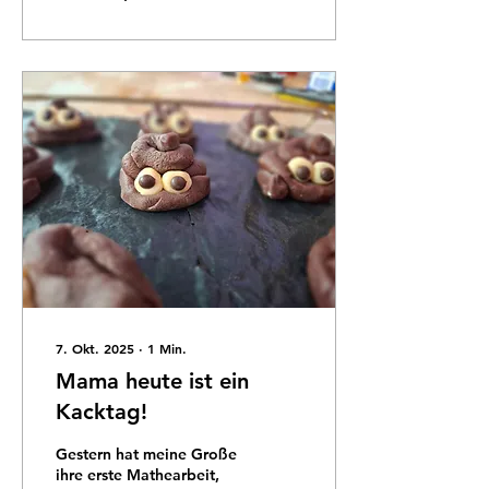
daheim in Elternzeit. Ab
nächster Woche geht's für
mich auch wieder an die
Erwerbsarbeit. Und dann?
Wie wird es nächstes Jahr
sein? Dann habe ich drei
Grundschüler, welche
nicht in die OGS gehen.
Ich habe nämlich den
Luxus, dass ich vor
meinem Mann morgens...
7. Okt. 2025
∙
1
Min.
Mama heute ist ein
Kacktag!
Gestern hat meine Große
ihre erste Mathearbeit,