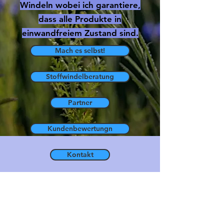
Windeln wobei ich garantiere,
dass alle Produkte in
einwandfreiem Zustand sind.
Mach es selbst!
Stoffwindelberatung
Partner
Kundenbewertungn
Kontakt
Über mich
Impressm