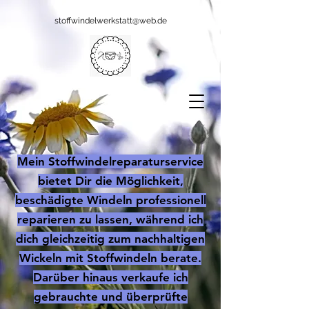
stoffwindelwerkstatt@web.de
Mein Stoffwindelreparaturservice
bietet Dir die Möglichkeit,
beschädigte Windeln professionell
reparieren zu lassen, während ich
dich gleichzeitig zum nachhaltigen
Wickeln mit Stoffwindeln berate.
Darüber hinaus verkaufe ich
gebrauchte und überprüfte